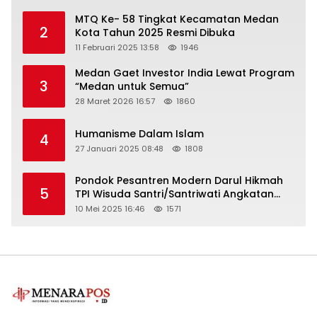
MTQ Ke- 58 Tingkat Kecamatan Medan
2
Kota Tahun 2025 Resmi Dibuka
11 Februari 2025 13:58
1946
Medan Gaet Investor India Lewat Program
3
“Medan untuk Semua”
28 Maret 2026 16:57
1860
Humanisme Dalam Islam
4
27 Januari 2025 08:48
1808
Pondok Pesantren Modern Darul Hikmah
5
TPI Wisuda Santri/Santriwati Angkatan
XXXIII
10 Mei 2025 16:46
1571