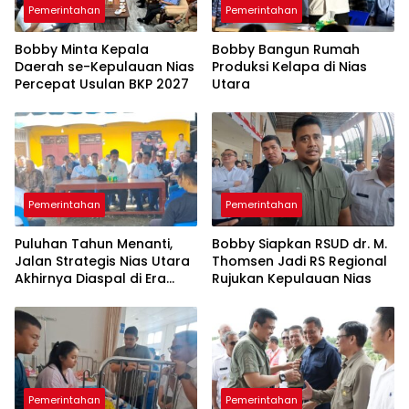
Pemerintahan
Pemerintahan
Bobby Minta Kepala
Bobby Bangun Rumah
Daerah se-Kepulauan Nias
Produksi Kelapa di Nias
Percepat Usulan BKP 2027
Utara
Pemerintahan
Pemerintahan
Puluhan Tahun Menanti,
Bobby Siapkan RSUD dr. M.
Jalan Strategis Nias Utara
Thomsen Jadi RS Regional
Akhirnya Diaspal di Era
Rujukan Kepulauan Nias
Bobby
Pemerintahan
Pemerintahan