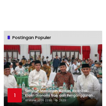
Postingan Populer
Setahun Memimpin Medan, Rico-Zaki
1
Klaim Ekonomi Naik dan Pengangguran
Turun
10 Maret 2026 22:55
2523