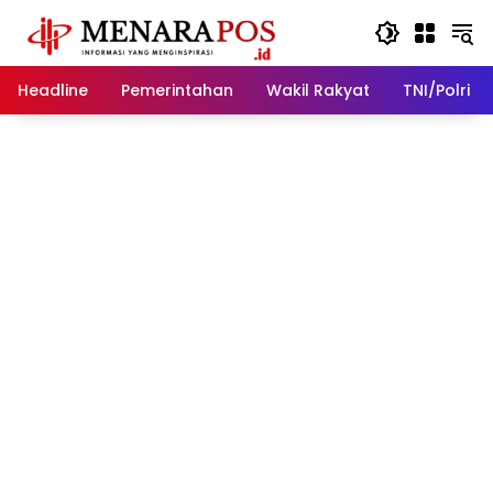
Langsung
ke
konten
Headline
Pemerintahan
Wakil Rakyat
TNI/Polri