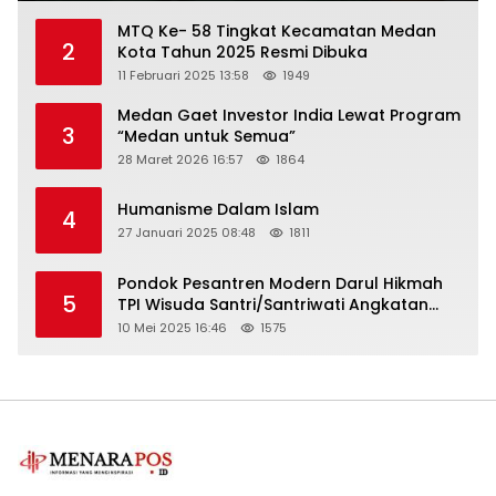
MTQ Ke- 58 Tingkat Kecamatan Medan
2
Kota Tahun 2025 Resmi Dibuka
11 Februari 2025 13:58
1949
Medan Gaet Investor India Lewat Program
3
“Medan untuk Semua”
28 Maret 2026 16:57
1864
Humanisme Dalam Islam
4
27 Januari 2025 08:48
1811
Pondok Pesantren Modern Darul Hikmah
5
TPI Wisuda Santri/Santriwati Angkatan
XXXIII
10 Mei 2025 16:46
1575