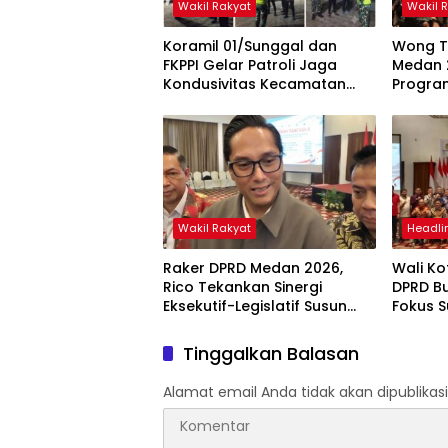
Wakil Rakyat
Wakil 
Koramil 01/Sunggal dan
Wong T
FKPPI Gelar Patroli Jaga
Medan 
Kondusivitas Kecamatan
Progra
Sunggal
Berdam
Masyar
Wakil Rakyat
Headli
Raker DPRD Medan 2026,
Wali K
Rico Tekankan Sinergi
DPRD B
Eksekutif-Legislatif Susun
Fokus S
Program Tepat Sasaran
2027 Be
dan Ino
Tinggalkan Balasan
Alamat email Anda tidak akan dipublikasi