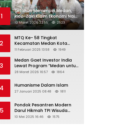
Setahun Memimpin Medan,
1
Rico-Zaki Klaim Ekonomi Naik
dan Pengangguran Turun
10 Maret 2026 22:55
2523
MTQ Ke- 58 Tingkat
2
Kecamatan Medan Kota
Tahun 2025 Resmi Dibuka
11 Februari 2025 13:58
1949
Medan Gaet Investor India
3
Lewat Program “Medan untuk
Semua”
28 Maret 2026 16:57
1864
Humanisme Dalam Islam
4
27 Januari 2025 08:48
1811
Pondok Pesantren Modern
5
Darul Hikmah TPI Wisuda
Santri/Santriwati Angkatan
10 Mei 2025 16:46
1575
XXXIII