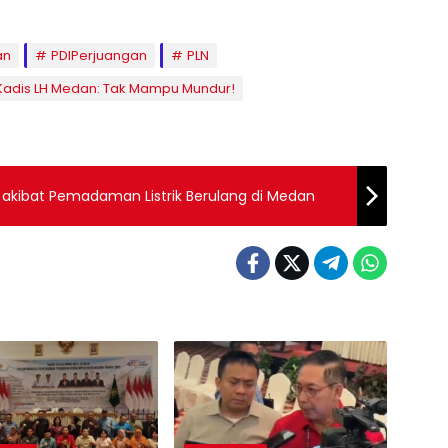
an
PDIPerjuangan
PLN
i Kadis LH Medan: Tak Mampu Mundur!
N akibat Pemadaman Listrik Berulang di Medan