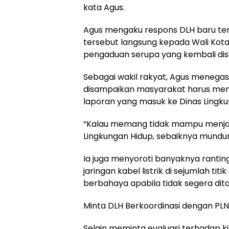
kata Agus.
Agus mengaku respons DLH baru ter
tersebut langsung kepada Wali Kota
pengaduan serupa yang kembali disa
Sebagai wakil rakyat, Agus menegask
disampaikan masyarakat harus men
laporan yang masuk ke Dinas Lingku
“Kalau memang tidak mampu menjal
Lingkungan Hidup, sebaiknya mundur 
Ia juga menyoroti banyaknya ranti
jaringan kabel listrik di sejumlah tit
berbahaya apabila tidak segera dita
Minta DLH Berkoordinasi dengan PLN
Selain meminta evaluasi terhadap k