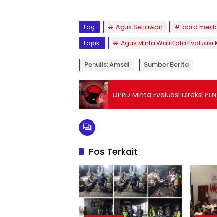
Tag:
Agus Setiawan
dprd med
Topik:
Agus Minta Wali Kota Evaluas
Penulis: Amsal
Sumber Berita
DPRD Minta Evaluasi Direksi PL
Pos Terkait