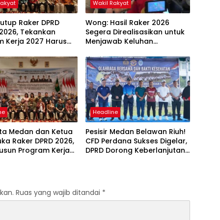
Rakyat
Wakil Rakyat
utup Raker DPRD
Wong: Hasil Raker 2026
2026, Tekankan
Segera Direalisasikan untuk
m Kerja 2027 Harus
Menjawab Keluhan
pak Nyata bagi
Masyarakat
akat
ne
Headline
ota Medan dan Ketua
Pesisir Medan Belawan Riuh!
uka Raker DPRD 2026,
CFD Perdana Sukses Digelar,
usun Program Kerja
DPRD Dorong Keberlanjutan
rbasis Digitalisasi
Ekonomi Warga
vasi
kan.
Ruas yang wajib ditandai
*