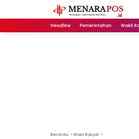
Langsung
ke
konten
Headline
Pemerintahan
Wakil R
Beranda
Wakil Rakyat