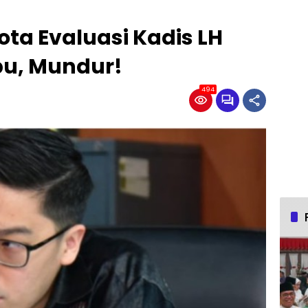
ota Evaluasi Kadis LH
u, Mundur!
494