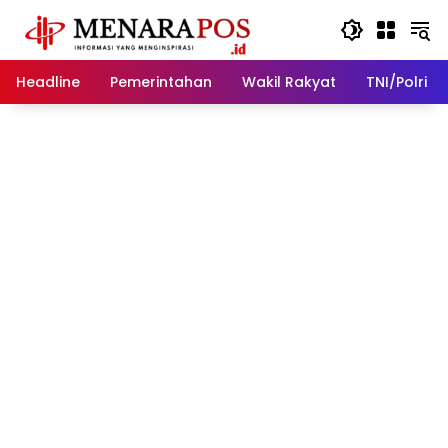
Langsung
ke
konten
Headline
Pemerintahan
Wakil Rakyat
TNI/Polri