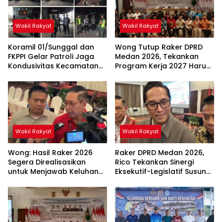
Wakil Rakyat
Wakil Rakyat
Koramil 01/Sunggal dan
Wong Tutup Raker DPRD
FKPPI Gelar Patroli Jaga
Medan 2026, Tekankan
Kondusivitas Kecamatan
Program Kerja 2027 Harus
Sunggal
Berdampak Nyata bagi
Masyarakat
Wakil Rakyat
Wakil Rakyat
Wong: Hasil Raker 2026
Raker DPRD Medan 2026,
Segera Direalisasikan
Rico Tekankan Sinergi
untuk Menjawab Keluhan
Eksekutif-Legislatif Susun
Masyarakat
Program Tepat Sasaran