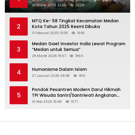
Turun
10 Maret 2026 22:55
2524
MTQ Ke- 58 Tingkat Kecamatan Medan
2
Kota Tahun 2025 Resmi Dibuka
11 Februari 2025 13:58
1949
Medan Gaet Investor India Lewat Program
3
“Medan untuk Semua”
28 Maret 2026 16:57
1864
Humanisme Dalam Islam
4
27 Januari 2025 08:48
1812
Pondok Pesantren Modern Darul Hikmah
5
TPI Wisuda Santri/Santriwati Angkatan
XXXIII
10 Mei 2025 16:46
1577