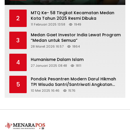
MTQ Ke- 58 Tingkat Kecamatan Medan
2
Kota Tahun 2025 Resmi Dibuka
11 Februari 2025 13:58
1949
Medan Gaet Investor India Lewat Program
3
“Medan untuk Semua”
28 Maret 2026 16:57
1864
Humanisme Dalam Islam
4
27 Januari 2025 08:48
1811
Pondok Pesantren Modern Darul Hikmah
5
TPI Wisuda Santri/Santriwati Angkatan
XXXIII
10 Mei 2025 16:46
1576