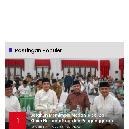
Postingan Populer
Setahun Memimpin Medan, Rico-Zaki
1
Klaim Ekonomi Naik dan Pengangguran
Turun
10 Maret 2026 22:55
2523