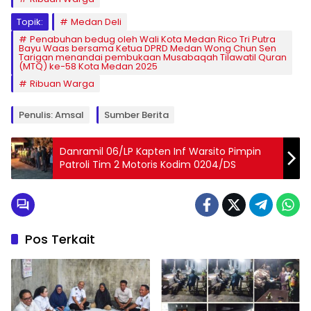
Topik:
Medan Deli
Penabuhan bedug oleh Wali Kota Medan Rico Tri Putra
Bayu Waas bersama Ketua DPRD Medan Wong Chun Sen
Tarigan menandai pembukaan Musabaqah Tilawatil Quran
(MTQ) ke-58 Kota Medan 2025
Ribuan Warga
Penulis: Amsal
Sumber Berita
Danramil 06/LP Kapten Inf Warsito Pimpin
Patroli Tim 2 Motoris Kodim 0204/DS
Pos Terkait