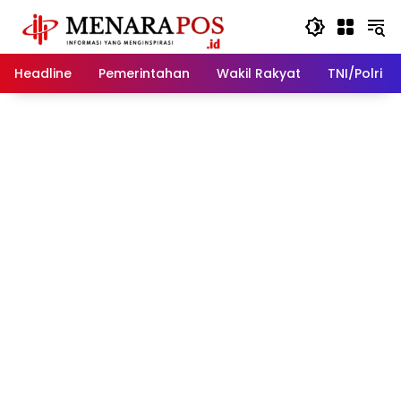
Langsung
ke
konten
Headline
Pemerintahan
Wakil Rakyat
TNI/Polri