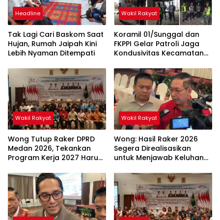
Headline
Wakil Rakyat
Tak Lagi Cari Baskom Saat
Koramil 01/Sunggal dan
Hujan, Rumah Jaipah Kini
FKPPI Gelar Patroli Jaga
Lebih Nyaman Ditempati
Kondusivitas Kecamatan
Sunggal
Wakil Rakyat
Wakil Rakyat
Wong Tutup Raker DPRD
Wong: Hasil Raker 2026
Medan 2026, Tekankan
Segera Direalisasikan
Program Kerja 2027 Harus
untuk Menjawab Keluhan
Berdampak Nyata bagi
Masyarakat
Masyarakat