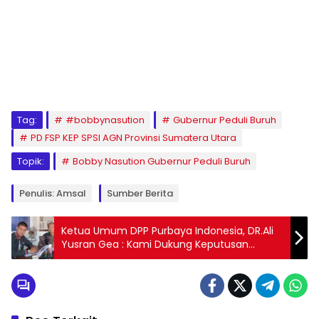
Tag:
#bobbynasution
Gubernur Peduli Buruh
PD FSP KEP SPSI AGN Provinsi Sumatera Utara
Topik:
Bobby Nasution Gubernur Peduli Buruh
Penulis: Amsal
Sumber Berita
Ketua Umum DPP Purbaya Indonesia, DR.Ali
Yusran Gea : Kami Dukung Keputusan
Presiden RI tentang Kebijakan Kereta Api
Cepat ‘Whoosh’