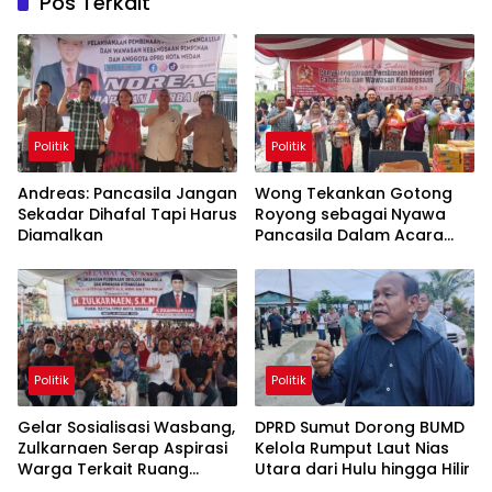
Pos Terkait
Politik
Politik
Andreas: Pancasila Jangan
Wong Tekankan Gotong
Sekadar Dihafal Tapi Harus
Royong sebagai Nyawa
Diamalkan
Pancasila Dalam Acara
Wasbang
Politik
Politik
Gelar Sosialisasi Wasbang,
DPRD Sumut Dorong BUMD
Zulkarnaen Serap Aspirasi
Kelola Rumput Laut Nias
Warga Terkait Ruang
Utara dari Hulu hingga Hilir
Publik dan Moral Generasi