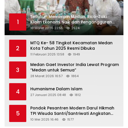
Setahun Memimpin Medan, Rico-Zaki
1
Klaim Ekonomi Naik dan Pengangguran
Turun
10 Maret 2026 22:55
2524
MTQ Ke- 58 Tingkat Kecamatan Medan
2
Kota Tahun 2025 Resmi Dibuka
11 Februari 2025 13:58
1949
Medan Gaet Investor India Lewat Program
3
“Medan untuk Semua”
28 Maret 2026 16:57
1864
Humanisme Dalam Islam
4
27 Januari 2025 08:48
1812
Pondok Pesantren Modern Darul Hikmah
5
TPI Wisuda Santri/Santriwati Angkatan
XXXIII
10 Mei 2025 16:46
1577