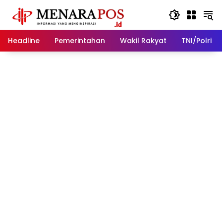
Langsung
ke
konten
Headline
Pemerintahan
Wakil Rakyat
TNI/Polri