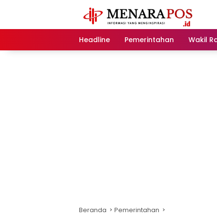
Langsung
ke
konten
Headline
Pemerintahan
Wakil R
Beranda
Pemerintahan