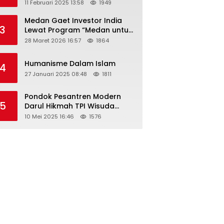
Tahun 2025 Resmi Dibuka
11 Februari 2025 13:58
1949
Medan Gaet Investor India
3
Lewat Program “Medan untuk
Semua”
28 Maret 2026 16:57
1864
Humanisme Dalam Islam
4
27 Januari 2025 08:48
1811
Pondok Pesantren Modern
5
Darul Hikmah TPI Wisuda
Santri/Santriwati Angkatan
10 Mei 2025 16:46
1576
XXXIII