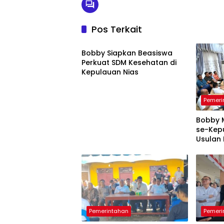
Pos Terkait
Pemerintahan
Bobby Siapkan Beasiswa
Perkuat SDM Kesehatan di
Kepulauan Nias
Pemeri
Bobby 
se-Kep
Usulan
Pemerintahan
Pemeri