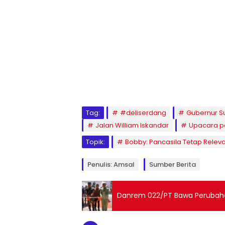
Tag:
#deliserdang
Gubernur S
Jalan William Iskandar
Upacara pa
Topik:
Bobby: Pancasila Tetap Relev
Penulis: Amsal
Sumber Berita
Danrem 022/PT Bawa Perubaha