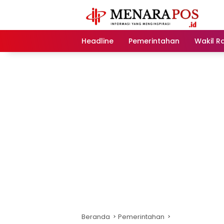
Langsung
ke
konten
Headline
Pemerintahan
Wakil R
Beranda
Pemerintahan