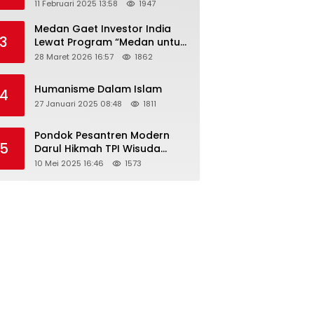
Tahun 2025 Resmi Dibuka
11 Februari 2025 13:58
1947
Medan Gaet Investor India
3
Lewat Program “Medan untuk
Semua”
28 Maret 2026 16:57
1862
Humanisme Dalam Islam
4
27 Januari 2025 08:48
1811
Pondok Pesantren Modern
5
Darul Hikmah TPI Wisuda
Santri/Santriwati Angkatan
10 Mei 2025 16:46
1573
XXXIII