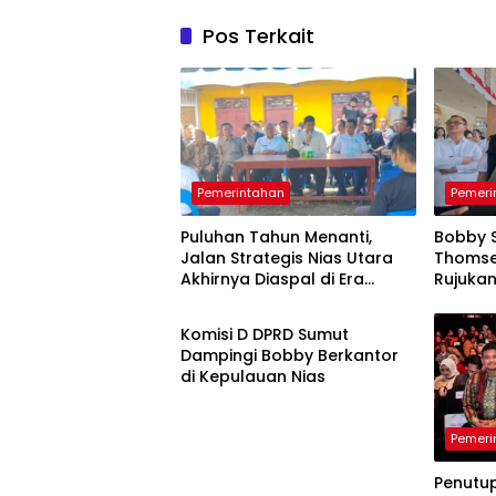
Pos Terkait
Pemerintahan
Pemeri
Puluhan Tahun Menanti,
Bobby S
Jalan Strategis Nias Utara
Thomse
Akhirnya Diaspal di Era
Rujuka
Pemerintahan
Bobby
Komisi D DPRD Sumut
Dampingi Bobby Berkantor
di Kepulauan Nias
Pemeri
Penutu