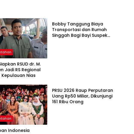
Pemerintahan
Bobby Tanggung Biaya
Transportasi dan Rumah
Singgah Bagi Bayi Suspek
Leukemia Asal Nias Barat ke
Medan
ntahan
iapkan RSUD dr. M.
n Jadi RS Regional
n Kepulauan Nias
Pemerintahan
PRSU 2026 Raup Perputaran
Uang Rp50 Miliar, Dikunjungi
161 Ribu Orang
ntahan
pan Indonesia