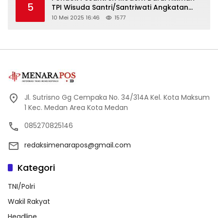
5
TPI Wisuda Santri/Santriwati Angkatan
XXXIII
10 Mei 2025 16:46
1577
Jl. Sutrisno Gg Cempaka No. 34/314A Kel. Kota Maksum
1 Kec. Medan Area Kota Medan
085270825146
redaksimenarapos@gmail.com
Kategori
TNI/Polri
Wakil Rakyat
Headline