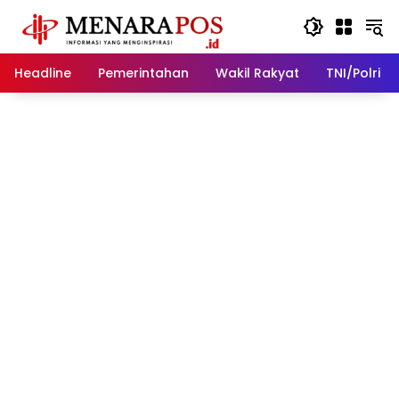
Langsung
ke
konten
Headline
Pemerintahan
Wakil Rakyat
TNI/Polri