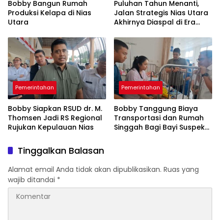
Bobby Bangun Rumah
Puluhan Tahun Menanti,
Produksi Kelapa di Nias
Jalan Strategis Nias Utara
Utara
Akhirnya Diaspal di Era
Bobby
Pemerintahan
Pemerintahan
Bobby Siapkan RSUD dr. M.
Bobby Tanggung Biaya
Thomsen Jadi RS Regional
Transportasi dan Rumah
Rujukan Kepulauan Nias
Singgah Bagi Bayi Suspek
Leukemia Asal Nias Barat
ke Medan
Tinggalkan Balasan
Alamat email Anda tidak akan dipublikasikan.
Ruas yang
wajib ditandai
*