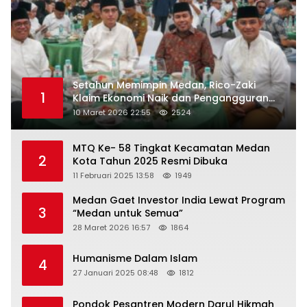
Setahun Memimpin Medan, Rico-Zaki
1
Klaim Ekonomi Naik dan Pengangguran
Turun
10 Maret 2026 22:55
2524
MTQ Ke- 58 Tingkat Kecamatan Medan
2
Kota Tahun 2025 Resmi Dibuka
11 Februari 2025 13:58
1949
Medan Gaet Investor India Lewat Program
3
“Medan untuk Semua”
28 Maret 2026 16:57
1864
Humanisme Dalam Islam
4
27 Januari 2025 08:48
1812
Pondok Pesantren Modern Darul Hikmah