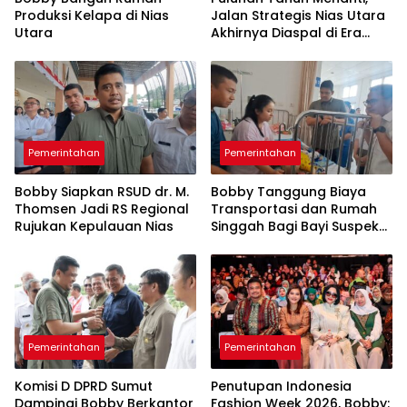
Produksi Kelapa di Nias
Jalan Strategis Nias Utara
Utara
Akhirnya Diaspal di Era
Bobby
Pemerintahan
Pemerintahan
Bobby Siapkan RSUD dr. M.
Bobby Tanggung Biaya
Thomsen Jadi RS Regional
Transportasi dan Rumah
Rujukan Kepulauan Nias
Singgah Bagi Bayi Suspek
Leukemia Asal Nias Barat
ke Medan
Pemerintahan
Pemerintahan
Komisi D DPRD Sumut
Penutupan Indonesia
Dampingi Bobby Berkantor
Fashion Week 2026, Bobby: