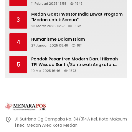
11 Februari 2025 13:58
1949
Medan Gaet Investor India Lewat Program
3
“Medan untuk Semua”
28 Maret 2026 16:57
1862
Humanisme Dalam Islam
4
27 Januari 2025 08:48
1811
Pondok Pesantren Modern Darul Hikmah
5
TPI Wisuda Santri/Santriwati Angkatan
XXXIII
10 Mei 2025 16:46
1573
Jl. Sutrisno Gg Cempaka No. 34/314A Kel. Kota Maksum
1 Kec. Medan Area Kota Medan