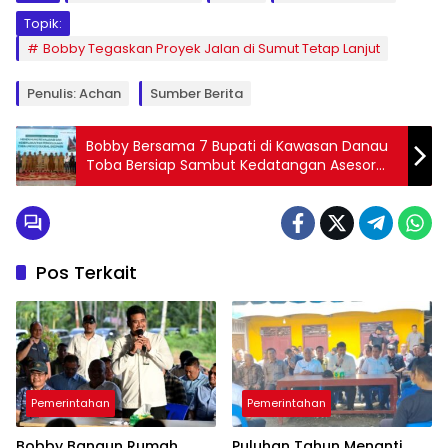
Topik:
Bobby Tegaskan Proyek Jalan di Sumut Tetap Lanjut
Penulis: Achan
Sumber Berita
Bobby Bersama 7 Bupati di Kawasan Danau
Toba Bersiap Sambut Kedatangan Asesor
UNESCO
Pos Terkait
Pemerintahan
Pemerintahan
Bobby Bangun Rumah
Puluhan Tahun Menanti,