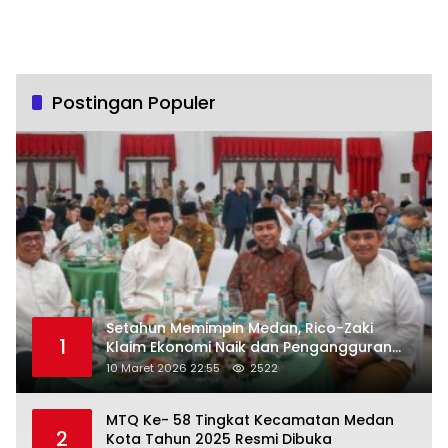
Postingan Populer
Setahun Memimpin Medan, Rico-Zaki
1
Klaim Ekonomi Naik dan Pengangguran
Turun
10 Maret 2026 22:55
2522
MTQ Ke- 58 Tingkat Kecamatan Medan
2
Kota Tahun 2025 Resmi Dibuka