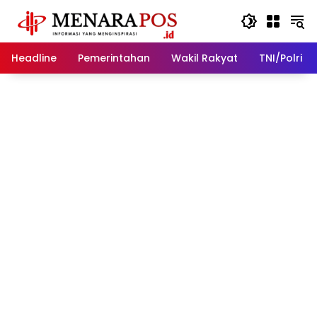
Langsung
ke
konten
Headline
Pemerintahan
Wakil Rakyat
TNI/Polri