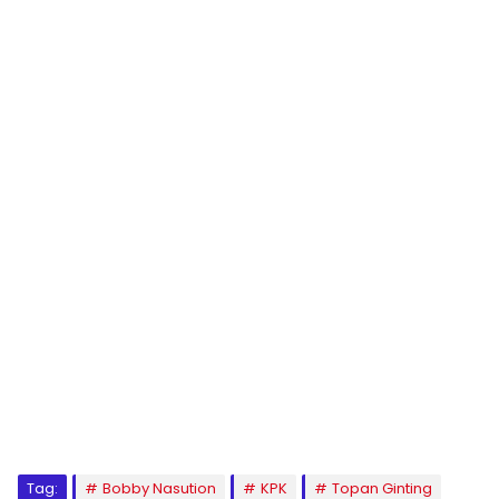
Tag:
Bobby Nasution
KPK
Topan Ginting