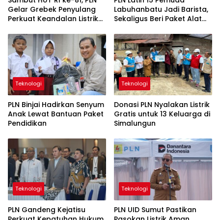
Gelar Grebek Penyulang
Labuhanbatu Jadi Barista,
Perkuat Keandalan Listrik
Sekaligus Beri Paket Alat
di Kotapinang
Usaha
Teknologi
Teknologi
PLN Binjai Hadirkan Senyum
Donasi PLN Nyalakan Listrik
Anak Lewat Bantuan Paket
Gratis untuk 13 Keluarga di
Pendidikan
Simalungun
Teknologi
Teknologi
PLN Gandeng Kejatisu
PLN UID Sumut Pastikan
Perkuat Kepatuhan Hukum
Pasokan Listrik Aman