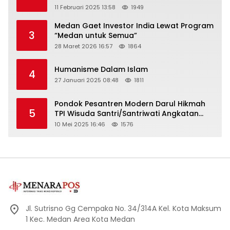
11 Februari 2025 13:58
1949
Medan Gaet Investor India Lewat Program
3
“Medan untuk Semua”
28 Maret 2026 16:57
1864
Humanisme Dalam Islam
4
27 Januari 2025 08:48
1811
Pondok Pesantren Modern Darul Hikmah
5
TPI Wisuda Santri/Santriwati Angkatan
XXXIII
10 Mei 2025 16:46
1576
Jl. Sutrisno Gg Cempaka No. 34/314A Kel. Kota Maksum
1 Kec. Medan Area Kota Medan