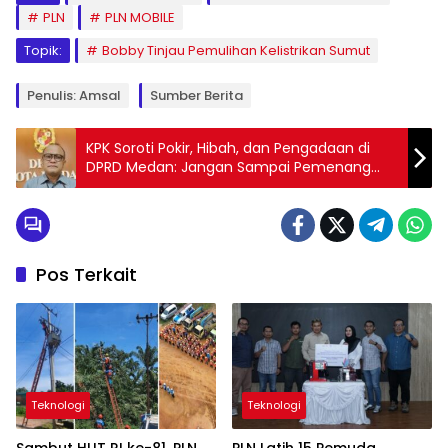
PLN
PLN MOBILE
Topik:
Bobby Tinjau Pemulihan Kelistrikan Sumut
Penulis: Amsal
Sumber Berita
KPK Soroti Pokir, Hibah, dan Pengadaan di
DPRD Medan: Jangan Sampai Pemenang
Tender Sudah Diatur Sejak Awal
Pos Terkait
Teknologi
Teknologi
Sambut HUT RI ke-81, PLN
PLN Latih 15 Pemuda