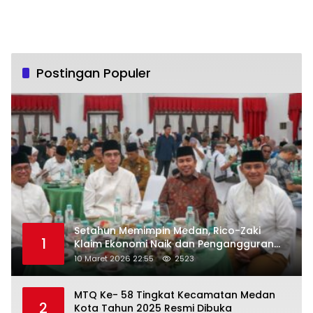
Postingan Populer
Setahun Memimpin Medan, Rico-Zaki
1
Klaim Ekonomi Naik dan Pengangguran
Turun
10 Maret 2026 22:55
2523
MTQ Ke- 58 Tingkat Kecamatan Medan
2
Kota Tahun 2025 Resmi Dibuka