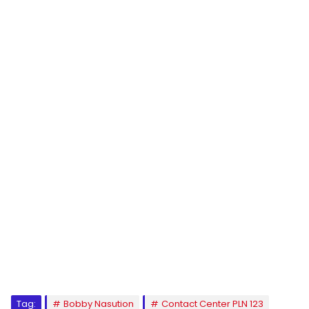
Tag:
Bobby Nasution
Contact Center PLN 123