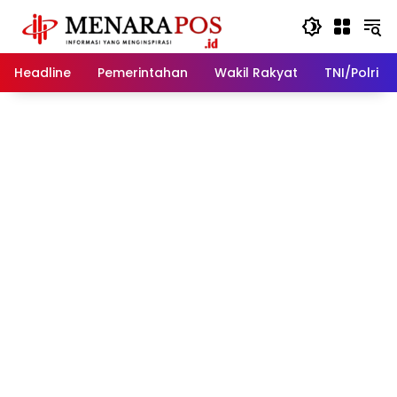
Langsung
ke
konten
Headline
Pemerintahan
Wakil Rakyat
TNI/Polri