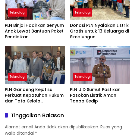
Teknologi
Teknologi
PLN Binjai Hadirkan Senyum
Donasi PLN Nyalakan Listrik
Anak Lewat Bantuan Paket
Gratis untuk 13 Keluarga di
Pendidikan
Simalungun
Teknologi
Teknologi
PLN Gandeng Kejatisu
PLN UID Sumut Pastikan
Perkuat Kepatuhan Hukum
Pasokan Listrik Aman
dan Tata Kelola
Tanpa Kedip
Perusahaan
Tinggalkan Balasan
Alamat email Anda tidak akan dipublikasikan.
Ruas yang
wajib ditandai
*