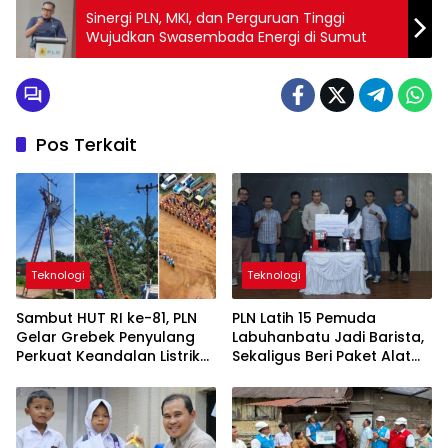
Sinergi PLN, MKI, dan Perguruan Tinggi
Wujudkan Swasembada Energi di Sumut
Pos Terkait
Teknologi
Teknologi
Sambut HUT RI ke-81, PLN
PLN Latih 15 Pemuda
Gelar Grebek Penyulang
Labuhanbatu Jadi Barista,
Perkuat Keandalan Listrik
Sekaligus Beri Paket Alat
di Kotapinang
Usaha