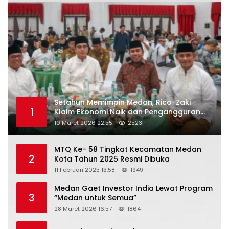
Setahun Memimpin Medan, Rico-Zaki
1
Klaim Ekonomi Naik dan Pengangguran
Turun
10 Maret 2026 22:55
2523
MTQ Ke- 58 Tingkat Kecamatan Medan
2
Kota Tahun 2025 Resmi Dibuka
11 Februari 2025 13:58
1949
Medan Gaet Investor India Lewat Program
3
“Medan untuk Semua”
28 Maret 2026 16:57
1864