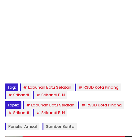
Tag:
Labuhan Batu Selatan
RSUD Kota Pinang
Srikandi
Srikandi PLN
Topik:
Labuhan Batu Selatan
RSUD Kota Pinang
Srikandi
Srikandi PLN
Penulis: Amsal
Sumber Berita