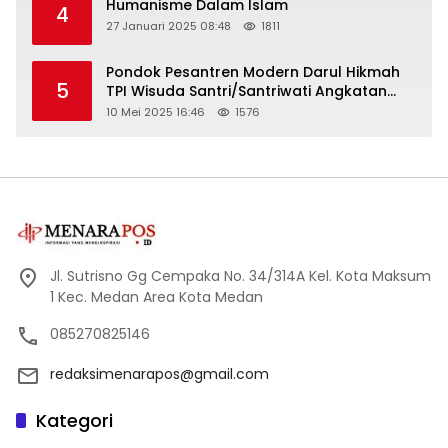
Humanisme Dalam Islam
4
27 Januari 2025 08:48
1811
Pondok Pesantren Modern Darul Hikmah
5
TPI Wisuda Santri/Santriwati Angkatan
XXXIII
10 Mei 2025 16:46
1576
Jl. Sutrisno Gg Cempaka No. 34/314A Kel. Kota Maksum
1 Kec. Medan Area Kota Medan
085270825146
redaksimenarapos@gmail.com
Kategori