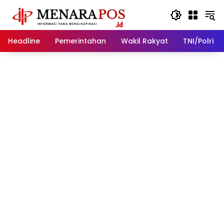
Langsung
ke
konten
Headline
Pemerintahan
Wakil Rakyat
TNI/Polri