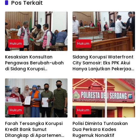
Pos Terkait
Hukum
Hukum
Kesaksian Konsultan
Sidang Korupsi Waterfront
Pengawas Berubah-ubah
City Samosir: Eks PPK Akui
di Sidang Korupsi
Hanya Lanjutkan Pekerjaan,
Waterfront City Samosir
KPA Beberkan Pengawasan
Proyek
Hukum
Hukum
Farah Tersangka Korupsi
Polisi Diminta Tuntaskan
Kredit Bank Sumut
Dua Perkara Kades
Ditangkap di Apartemen
Rugemuk Nonaktif