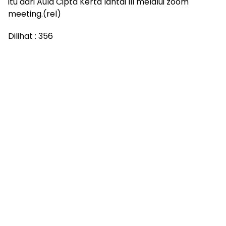
itu dari Aula Cipta Kerta lantai III melalui zoom
meeting.(rel)
Dilihat :
356