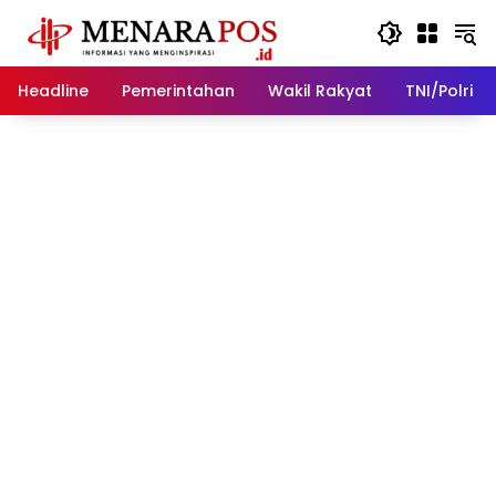
Langsung
ke
konten
Headline
Pemerintahan
Wakil Rakyat
TNI/Polri