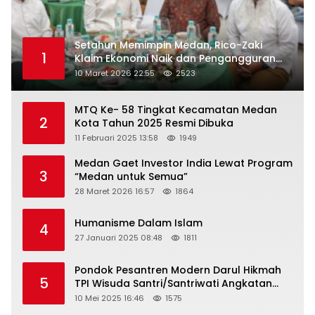
Setahun Memimpin Medan, Rico-Zaki
1
Klaim Ekonomi Naik dan Pengangguran
Turun
10 Maret 2026 22:55
2523
MTQ Ke- 58 Tingkat Kecamatan Medan
2
Kota Tahun 2025 Resmi Dibuka
11 Februari 2025 13:58
1949
Medan Gaet Investor India Lewat Program
3
“Medan untuk Semua”
28 Maret 2026 16:57
1864
Humanisme Dalam Islam
4
27 Januari 2025 08:48
1811
Pondok Pesantren Modern Darul Hikmah
5
TPI Wisuda Santri/Santriwati Angkatan
XXXIII
10 Mei 2025 16:46
1575