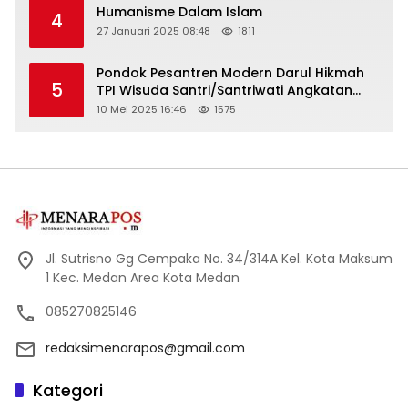
Humanisme Dalam Islam
4
27 Januari 2025 08:48
1811
Pondok Pesantren Modern Darul Hikmah
5
TPI Wisuda Santri/Santriwati Angkatan
XXXIII
10 Mei 2025 16:46
1575
Jl. Sutrisno Gg Cempaka No. 34/314A Kel. Kota Maksum
1 Kec. Medan Area Kota Medan
085270825146
redaksimenarapos@gmail.com
Kategori