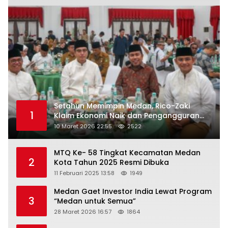
Setahun Memimpin Medan, Rico-Zaki
1
Klaim Ekonomi Naik dan Pengangguran
Turun
10 Maret 2026 22:55
2522
MTQ Ke- 58 Tingkat Kecamatan Medan
2
Kota Tahun 2025 Resmi Dibuka
11 Februari 2025 13:58
1949
Medan Gaet Investor India Lewat Program
3
“Medan untuk Semua”
28 Maret 2026 16:57
1864