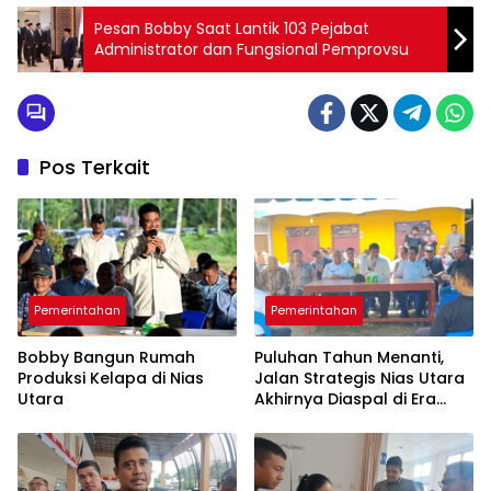
Pesan Bobby Saat Lantik 103 Pejabat
Administrator dan Fungsional Pemprovsu
Pos Terkait
Pemerintahan
Pemerintahan
Bobby Bangun Rumah
Puluhan Tahun Menanti,
Produksi Kelapa di Nias
Jalan Strategis Nias Utara
Utara
Akhirnya Diaspal di Era
Bobby