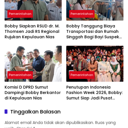
Pemerintahan
Pemerintahan
Bobby Siapkan RSUD dr. M.
Bobby Tanggung Biaya
Thomsen Jadi RS Regional
Transportasi dan Rumah
Rujukan Kepulauan Nias
Singgah Bagi Bayi Suspek
Leukemia Asal Nias Barat
ke Medan
Pemerintahan
Pemerintahan
Komisi D DPRD Sumut
Penutupan Indonesia
Dampingi Bobby Berkantor
Fashion Week 2026, Bobby:
di Kepulauan Nias
Sumut Siap Jadi Pusat
Fashion Indonesia Lewat
Wastra
Tinggalkan Balasan
Alamat email Anda tidak akan dipublikasikan.
Ruas yang