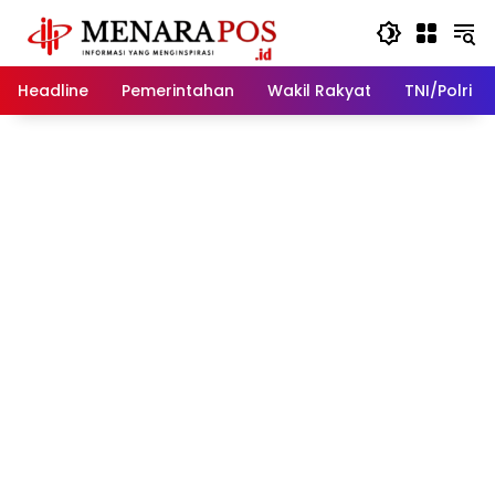
Langsung
ke
konten
Headline
Pemerintahan
Wakil Rakyat
TNI/Polri