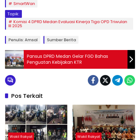
SmartWan
Topik:
Komisi 4 DPRD Medan Evaluasi Kinerja Tiga OPD Triwulan
III 2025
Penulis: Amsal
Sumber Berita
Pansus DPRD Medan Gelar FGD Bahas
Penguatan Kebijakan KTR
Pos Terkait
Wakil Rakyat
Wakil Rakyat