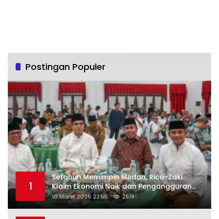
Postingan Populer
Setahun Memimpin Medan, Rico-Zaki
1
Klaim Ekonomi Naik dan Pengangguran
Turun
10 Maret 2026 22:55
2519