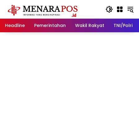
Langsung
ke
konten
Headline
Pemerintahan
Wakil Rakyat
TNI/Polri