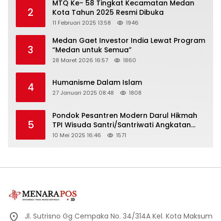
MTQ Ke- 58 Tingkat Kecamatan Medan
2
Kota Tahun 2025 Resmi Dibuka
11 Februari 2025 13:58
1946
Medan Gaet Investor India Lewat Program
3
“Medan untuk Semua”
28 Maret 2026 16:57
1860
Humanisme Dalam Islam
4
27 Januari 2025 08:48
1808
Pondok Pesantren Modern Darul Hikmah
5
TPI Wisuda Santri/Santriwati Angkatan
XXXIII
10 Mei 2025 16:46
1571
Jl. Sutrisno Gg Cempaka No. 34/314A Kel. Kota Maksum