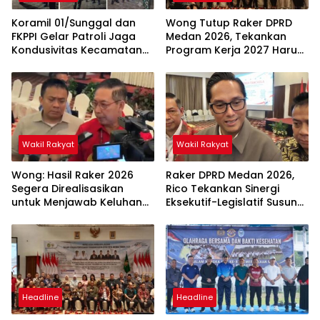
Koramil 01/Sunggal dan
Wong Tutup Raker DPRD
FKPPI Gelar Patroli Jaga
Medan 2026, Tekankan
Kondusivitas Kecamatan
Program Kerja 2027 Harus
Sunggal
Berdampak Nyata bagi
Masyarakat
Wakil Rakyat
Wakil Rakyat
Wong: Hasil Raker 2026
Raker DPRD Medan 2026,
Segera Direalisasikan
Rico Tekankan Sinergi
untuk Menjawab Keluhan
Eksekutif-Legislatif Susun
Masyarakat
Program Tepat Sasaran
Headline
Headline