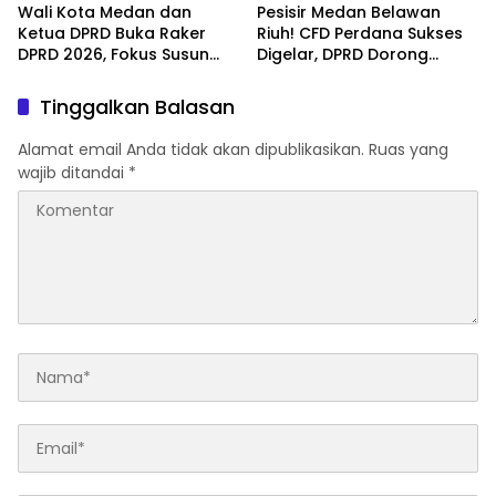
Wali Kota Medan dan
Pesisir Medan Belawan
Ketua DPRD Buka Raker
Riuh! CFD Perdana Sukses
DPRD 2026, Fokus Susun
Digelar, DPRD Dorong
Program Kerja 2027
Keberlanjutan Ekonomi
Berbasis Digitalisasi dan
Warga
Tinggalkan Balasan
Inovasi
Alamat email Anda tidak akan dipublikasikan.
Ruas yang
wajib ditandai
*