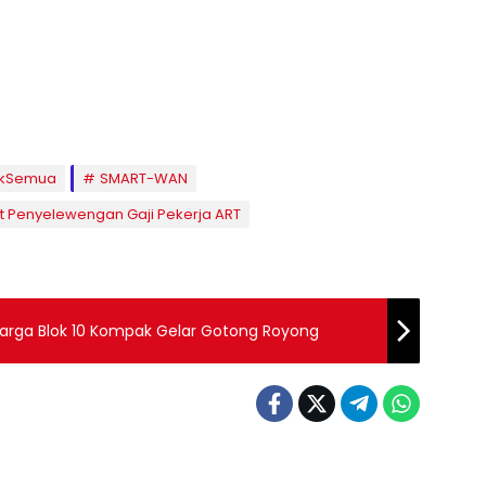
ukSemua
SMART-WAN
ait Penyelewengan Gaji Pekerja ART
rga Blok 10 Kompak Gelar Gotong Royong