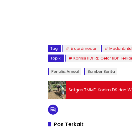
Tag:
#dprdmedan
MedanUnt
Topik:
Komisi II DPRD Gelar RDP Terk
Penulis: Amsal
Sumber Berita
Satgas TMMD Kodim DS dan Wa
Pos Terkait