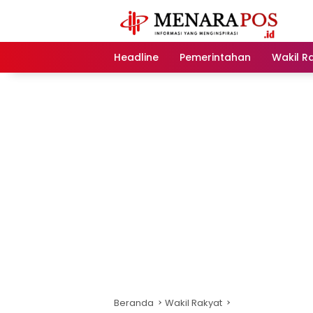
Langsung
ke
konten
Headline
Pemerintahan
Wakil R
Beranda
Wakil Rakyat