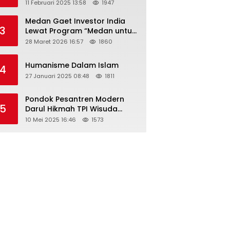
Tahun 2025 Resmi Dibuka
11 Februari 2025 13:58
1947
Medan Gaet Investor India
3
Lewat Program “Medan untuk
Semua”
28 Maret 2026 16:57
1860
Humanisme Dalam Islam
4
27 Januari 2025 08:48
1811
Pondok Pesantren Modern
5
Darul Hikmah TPI Wisuda
Santri/Santriwati Angkatan
10 Mei 2025 16:46
1573
XXXIII