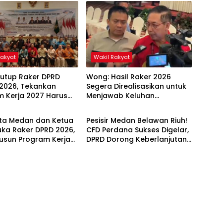
Rakyat
Wakil Rakyat
utup Raker DPRD
Wong: Hasil Raker 2026
2026, Tekankan
Segera Direalisasikan untuk
m Kerja 2027 Harus
Menjawab Keluhan
ne
Headline
pak Nyata bagi
Masyarakat
akat
ota Medan dan Ketua
Pesisir Medan Belawan Riuh!
uka Raker DPRD 2026,
CFD Perdana Sukses Digelar,
usun Program Kerja
DPRD Dorong Keberlanjutan
rbasis Digitalisasi
Ekonomi Warga
vasi