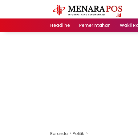
Langsung
ke
konten
Headline
Pemerintahan
Wakil R
Beranda
Politik