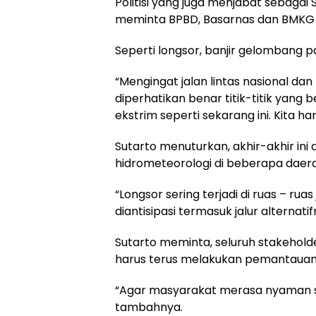
Politisi yang juga menjabat sebagai 
meminta BPBD, Basarnas dan BMKG t
Seperti longsor, banjir gelombang 
“Mengingat jalan lintas nasional dan 
diperhatikan benar titik-titik yang
ekstrim seperti sekarang ini. Kita h
Sutarto menuturkan, akhir-akhir ini
hidrometeorologi di beberapa daer
“Longsor sering terjadi di ruas – ruas
diantisipasi termasuk jalur alternat
Sutarto meminta, seluruh stakeho
harus terus melakukan pemantauan 
“Agar masyarakat merasa nyaman sa
tambahnya.