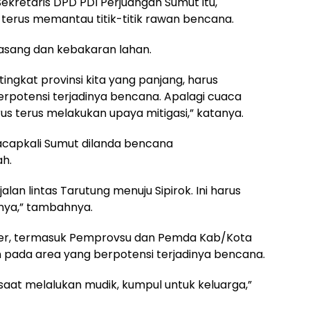
Sekretaris DPD PDI Perjuangan Sumut itu,
erus memantau titik-titik rawan bencana.
pasang dan kebakaran lahan.
tingkat provinsi kita yang panjang, harus
 berpotensi terjadinya bencana. Apalagi cuaca
arus terus melakukan upaya mitigasi,” katanya.
 acapkali Sumut dilanda bencana
ah.
 jalan lintas Tarutung menuju Sipirok. Ini harus
ifnya,” tambahnya.
lder, termasuk Pemprovsu dan Pemda Kab/Kota
pada area yang berpotensi terjadinya bencana.
at melalukan mudik, kumpul untuk keluarga,”