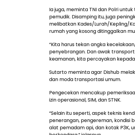
Ia juga, meminta TNI dan Polri unt
pemudik. Disamping itu, juga peni
melibatkan Kades/Lurah/Kepling/Kad
rumah yang kosong ditinggalkan mud
“Kita harus tekan angka kecelakaan, bai
penyebrangan. Dan awak transportas
keamanan, kita percayakan kepada T
Sutarto meminta agar Dishub melak
dan moda transportasi umum.
Pengecekan mencakup pemeriksaan adm
izin operasional, SIM, dan STNK.
“Selain itu seperti, aspek teknis ken
penerangan, pe­ngereman, kondisi b
alat pemadam api, dan kotak P3K,
berkendara,” jelasnya.