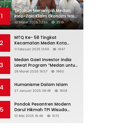
Setahun Memimpin Medan,
1
Rico-Zaki Klaim Ekonomi Naik
dan Pengangguran Turun
10 Maret 2026 22:55
2519
MTQ Ke- 58 Tingkat
2
Kecamatan Medan Kota
Tahun 2025 Resmi Dibuka
11 Februari 2025 13:58
1947
Medan Gaet Investor India
3
Lewat Program “Medan untuk
Semua”
28 Maret 2026 16:57
1860
Humanisme Dalam Islam
4
27 Januari 2025 08:48
1808
Pondok Pesantren Modern
5
Darul Hikmah TPI Wisuda
Santri/Santriwati Angkatan
10 Mei 2025 16:46
1572
XXXIII