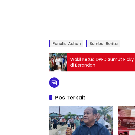
Penulis: Achan
Sumber Berita
Wakil Ketua DPRD Sumut Ricky
di Berandan
Pos Terkait