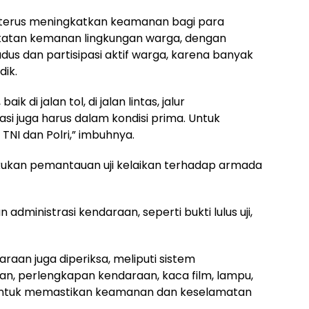
uk terus meningkatkan keamanan bagi para
ngkatan kemanan lingkungan warga, dengan
us dan partisipasi aktif warga, karena banyak
ik.
k di jalan tol, di jalan lintas, jalur
i juga harus dalam kondisi prima. Untuk
NI dan Polri,” imbuhnya.
ukan pemantauan uji kelaikan terhadap armada
inistrasi kendaraan, seperti bukti lulus uji,
daraan juga diperiksa, meliputi sistem
an, perlengkapan kendaraan, kaca film, lampu,
 untuk memastikan kea­manan dan keselamatan