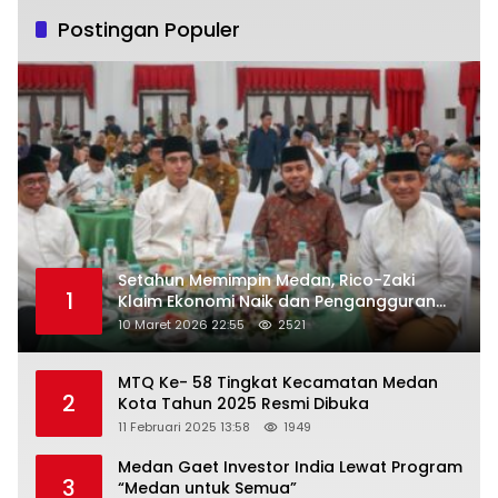
Postingan Populer
Setahun Memimpin Medan, Rico-Zaki
1
Klaim Ekonomi Naik dan Pengangguran
Turun
10 Maret 2026 22:55
2521
MTQ Ke- 58 Tingkat Kecamatan Medan
2
Kota Tahun 2025 Resmi Dibuka
11 Februari 2025 13:58
1949
Medan Gaet Investor India Lewat Program
3
“Medan untuk Semua”