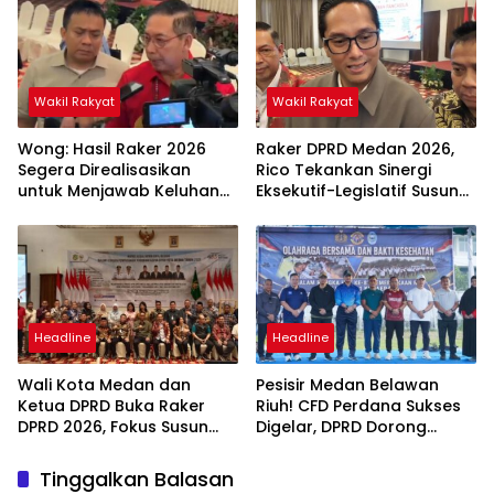
Wakil Rakyat
Wakil Rakyat
Wong: Hasil Raker 2026
Raker DPRD Medan 2026,
Segera Direalisasikan
Rico Tekankan Sinergi
untuk Menjawab Keluhan
Eksekutif-Legislatif Susun
Masyarakat
Program Tepat Sasaran
Headline
Headline
Wali Kota Medan dan
Pesisir Medan Belawan
Ketua DPRD Buka Raker
Riuh! CFD Perdana Sukses
DPRD 2026, Fokus Susun
Digelar, DPRD Dorong
Program Kerja 2027
Keberlanjutan Ekonomi
Berbasis Digitalisasi dan
Warga
Tinggalkan Balasan
Inovasi