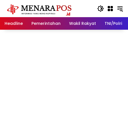
Langsung
ke
konten
Headline
Pemerintahan
Wakil Rakyat
TNI/Polri