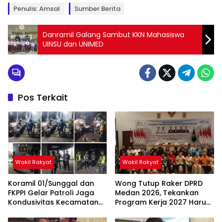
Penulis: Amsal
Sumber Berita
Danramil Galang Sambut KKN Mahasiswa
UINSU dan UNIMED
Pos Terkait
Wakil Rakyat
Wakil Rakyat
Koramil 01/Sunggal dan
Wong Tutup Raker DPRD
FKPPI Gelar Patroli Jaga
Medan 2026, Tekankan
Kondusivitas Kecamatan
Program Kerja 2027 Harus
Sunggal
Berdampak Nyata bagi
Masyarakat