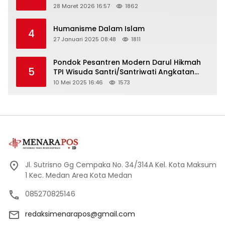
28 Maret 2026 16:57
1862
Humanisme Dalam Islam
4
27 Januari 2025 08:48
1811
Pondok Pesantren Modern Darul Hikmah
5
TPI Wisuda Santri/Santriwati Angkatan
XXXIII
10 Mei 2025 16:46
1573
Jl. Sutrisno Gg Cempaka No. 34/314A Kel. Kota Maksum
1 Kec. Medan Area Kota Medan
085270825146
redaksimenarapos@gmail.com