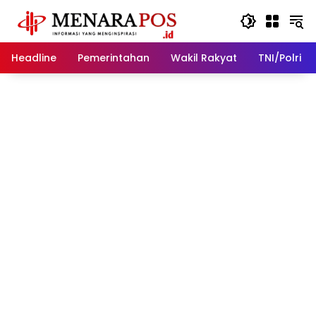
Langsung
ke
konten
Headline
Pemerintahan
Wakil Rakyat
TNI/Polri