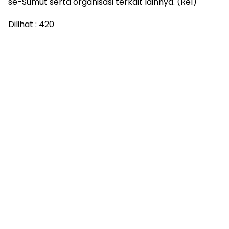
se-Sumut serta organisasi terkait lainnya. (Rel)
Dilihat :
420