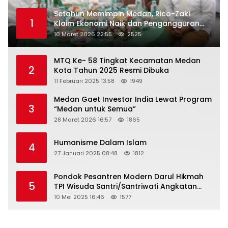
Setahun Memimpin Medan, Rico-Zaki
1
Klaim Ekonomi Naik dan Pengangguran
Turun
10 Maret 2026 22:55
2525
MTQ Ke- 58 Tingkat Kecamatan Medan
2
Kota Tahun 2025 Resmi Dibuka
11 Februari 2025 13:58
1949
Medan Gaet Investor India Lewat Program
3
“Medan untuk Semua”
28 Maret 2026 16:57
1865
Humanisme Dalam Islam
4
27 Januari 2025 08:48
1812
Pondok Pesantren Modern Darul Hikmah
5
TPI Wisuda Santri/Santriwati Angkatan
XXXIII
10 Mei 2025 16:46
1577