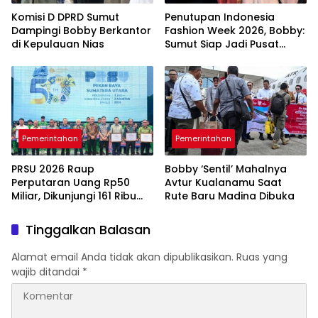
Komisi D DPRD Sumut
Penutupan Indonesia
Dampingi Bobby Berkantor
Fashion Week 2026, Bobby:
di Kepulauan Nias
Sumut Siap Jadi Pusat
Fashion Indonesia Lewat
Wastra
Pemerintahan
Pemerintahan
PRSU 2026 Raup
Bobby ‘Sentil’ Mahalnya
Perputaran Uang Rp50
Avtur Kualanamu Saat
Miliar, Dikunjungi 161 Ribu
Rute Baru Madina Dibuka
Orang
Tinggalkan Balasan
Alamat email Anda tidak akan dipublikasikan.
Ruas yang
wajib ditandai
*