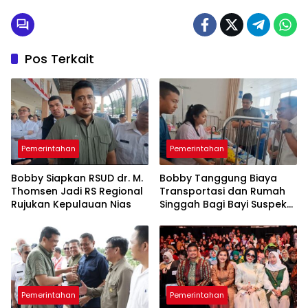
Pos Terkait
Pemerintahan
Pemerintahan
Bobby Siapkan RSUD dr. M.
Bobby Tanggung Biaya
Thomsen Jadi RS Regional
Transportasi dan Rumah
Rujukan Kepulauan Nias
Singgah Bagi Bayi Suspek
Leukemia Asal Nias Barat
ke Medan
Pemerintahan
Pemerintahan