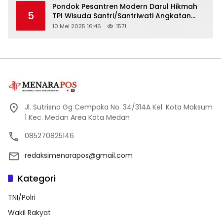
Pondok Pesantren Modern Darul Hikmah
5
TPI Wisuda Santri/Santriwati Angkatan
XXXIII
10 Mei 2025 16:46
1571
Jl. Sutrisno Gg Cempaka No. 34/314A Kel. Kota Maksum
1 Kec. Medan Area Kota Medan
085270825146
redaksimenarapos@gmail.com
Kategori
TNI/Polri
Wakil Rakyat