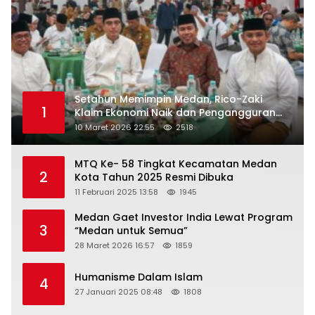
Setahun Memimpin Medan, Rico-Zaki
1
Klaim Ekonomi Naik dan Pengangguran
Turun
10 Maret 2026 22:55
2518
MTQ Ke- 58 Tingkat Kecamatan Medan
2
Kota Tahun 2025 Resmi Dibuka
11 Februari 2025 13:58
1945
Medan Gaet Investor India Lewat Program
3
“Medan untuk Semua”
28 Maret 2026 16:57
1859
Humanisme Dalam Islam
4
27 Januari 2025 08:48
1808