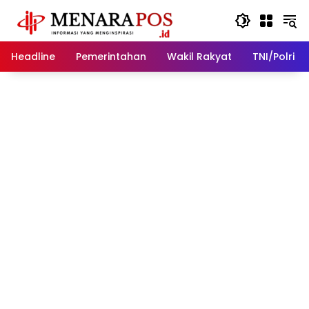
Langsung
ke
konten
Headline
Pemerintahan
Wakil Rakyat
TNI/Polri