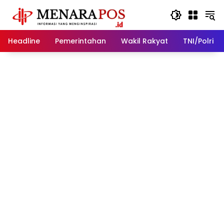
Langsung
ke
konten
Headline
Pemerintahan
Wakil Rakyat
TNI/Polri