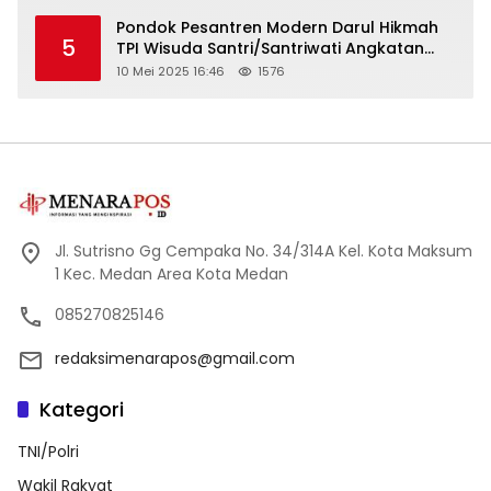
Pondok Pesantren Modern Darul Hikmah
5
TPI Wisuda Santri/Santriwati Angkatan
XXXIII
10 Mei 2025 16:46
1576
Jl. Sutrisno Gg Cempaka No. 34/314A Kel. Kota Maksum
1 Kec. Medan Area Kota Medan
085270825146
redaksimenarapos@gmail.com
Kategori
TNI/Polri
Wakil Rakyat