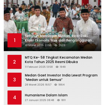
Setahun Memimpin Medan, Rico-Zaki
1
Klaim Ekonomi Naik dan Pengangguran
Turun
10 Maret 2026 22:55
2523
MTQ Ke- 58 Tingkat Kecamatan Medan
2
Kota Tahun 2025 Resmi Dibuka
11 Februari 2025 13:58
1949
Medan Gaet Investor India Lewat Program
3
“Medan untuk Semua”
28 Maret 2026 16:57
1864
Humanisme Dalam Islam
4
27 Januari 2025 08:48
1811