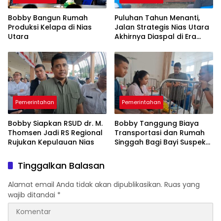
Bobby Bangun Rumah
Puluhan Tahun Menanti,
Produksi Kelapa di Nias
Jalan Strategis Nias Utara
Utara
Akhirnya Diaspal di Era
Bobby
Pemerintahan
Pemerintahan
Bobby Siapkan RSUD dr. M.
Bobby Tanggung Biaya
Thomsen Jadi RS Regional
Transportasi dan Rumah
Rujukan Kepulauan Nias
Singgah Bagi Bayi Suspek
Leukemia Asal Nias Barat
ke Medan
Tinggalkan Balasan
Alamat email Anda tidak akan dipublikasikan.
Ruas yang
wajib ditandai
*