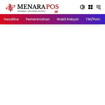
Langsung
ke
konten
Headline
Pemerintahan
Wakil Rakyat
TNI/Polri