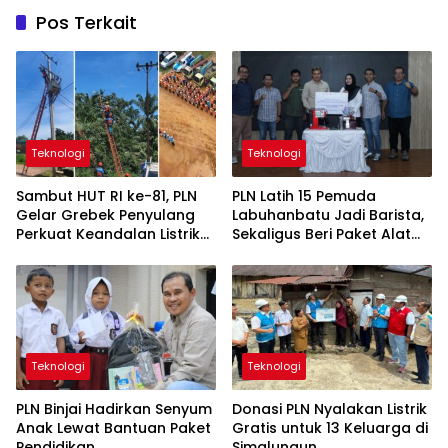
Pos Terkait
Teknologi
Teknologi
Sambut HUT RI ke-81, PLN
PLN Latih 15 Pemuda
Gelar Grebek Penyulang
Labuhanbatu Jadi Barista,
Perkuat Keandalan Listrik
Sekaligus Beri Paket Alat
di Kotapinang
Usaha
Teknologi
Teknologi
PLN Binjai Hadirkan Senyum
Donasi PLN Nyalakan Listrik
Anak Lewat Bantuan Paket
Gratis untuk 13 Keluarga di
Pendidikan
Simalungun