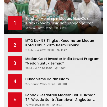
Setahun Memimpin Medan, Rico-Zaki
1
Klaim Ekonomi Naik dan Pengangguran
Turun
10 Maret 2026 22:55
2521
MTQ Ke- 58 Tingkat Kecamatan Medan
2
Kota Tahun 2025 Resmi Dibuka
11 Februari 2025 13:58
1947
Medan Gaet Investor India Lewat Program
3
“Medan untuk Semua”
28 Maret 2026 16:57
1862
Humanisme Dalam Islam
4
27 Januari 2025 08:48
1811
Pondok Pesantren Modern Darul Hikmah
5
TPI Wisuda Santri/Santriwati Angkatan
XXXIII
10 Mei 2025 16:46
1573