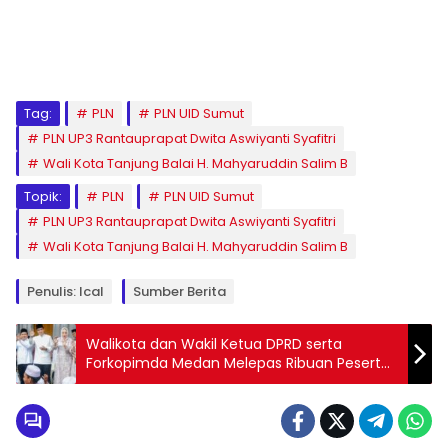
Tag:
PLN
PLN UID Sumut
PLN UP3 Rantauprapat Dwita Aswiyanti Syafitri
Wali Kota Tanjung Balai H. Mahyaruddin Salim B
Topik:
PLN
PLN UID Sumut
PLN UP3 Rantauprapat Dwita Aswiyanti Syafitri
Wali Kota Tanjung Balai H. Mahyaruddin Salim B
Penulis: Ical
Sumber Berita
Walikota dan Wakil Ketua DPRD serta
Forkopimda Medan Melepas Ribuan Peserta
Pawai Taaruf MTQ Ke-58