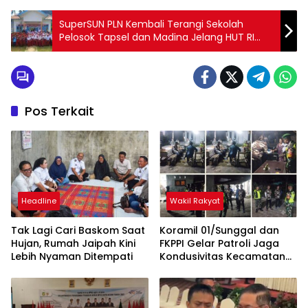
SuperSUN PLN Kembali Terangi Sekolah
Pelosok Tapsel dan Madina Jelang HUT RI
Ke-80
Pos Terkait
Headline
Wakil Rakyat
Tak Lagi Cari Baskom Saat
Koramil 01/Sunggal dan
Hujan, Rumah Jaipah Kini
FKPPI Gelar Patroli Jaga
Lebih Nyaman Ditempati
Kondusivitas Kecamatan
Sunggal