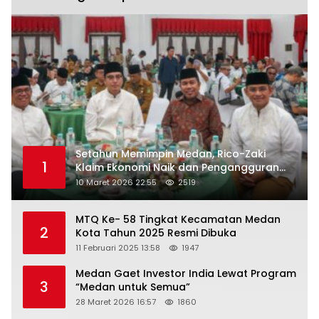
Setahun Memimpin Medan, Rico-Zaki
1
Klaim Ekonomi Naik dan Pengangguran
Turun
10 Maret 2026 22:55
2519
MTQ Ke- 58 Tingkat Kecamatan Medan
2
Kota Tahun 2025 Resmi Dibuka
11 Februari 2025 13:58
1947
Medan Gaet Investor India Lewat Program
3
“Medan untuk Semua”
28 Maret 2026 16:57
1860