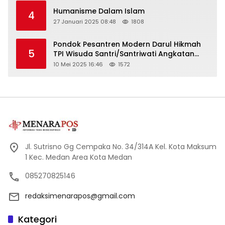
Humanisme Dalam Islam
4
27 Januari 2025 08:48
1808
Pondok Pesantren Modern Darul Hikmah
5
TPI Wisuda Santri/Santriwati Angkatan
XXXIII
10 Mei 2025 16:46
1572
Jl. Sutrisno Gg Cempaka No. 34/314A Kel. Kota Maksum
1 Kec. Medan Area Kota Medan
085270825146
redaksimenarapos@gmail.com
Kategori