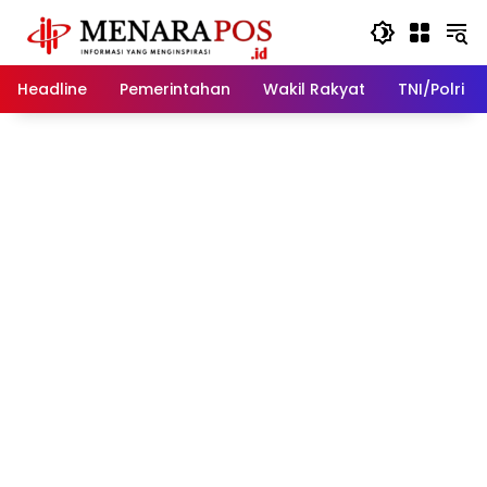
Langsung
ke
konten
Headline
Pemerintahan
Wakil Rakyat
TNI/Polri