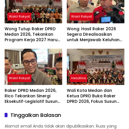
Wakil Rakyat
Wakil Rakyat
Wong Tutup Raker DPRD
Wong: Hasil Raker 2026
Medan 2026, Tekankan
Segera Direalisasikan
Program Kerja 2027 Harus
untuk Menjawab Keluhan
Berdampak Nyata bagi
Masyarakat
Masyarakat
Wakil Rakyat
Headline
Raker DPRD Medan 2026,
Wali Kota Medan dan
Rico Tekankan Sinergi
Ketua DPRD Buka Raker
Eksekutif-Legislatif Susun
DPRD 2026, Fokus Susun
Program Tepat Sasaran
Program Kerja 2027
Berbasis Digitalisasi dan
Tinggalkan Balasan
Inovasi
Alamat email Anda tidak akan dipublikasikan.
Ruas yang