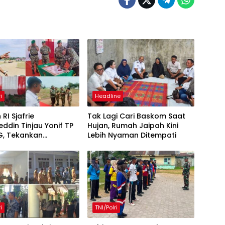
i
Headline
RI Sjafrie
Tak Lagi Cari Baskom Saat
ddin Tinjau Yonif TP
Hujan, Rumah Jaipah Kini
G, Tekankan
Lebih Nyaman Ditempati
atan Pembangunan
lan dan Pengabdian
t kepada Rakyat
i
TNI/Polri