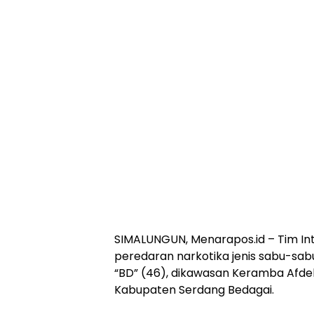
SIMALUNGUN, Menarapos.id – Tim In
peredaran narkotika jenis sabu-sa
“BD” (46), dikawasan Keramba Afdeli
Kabupaten Serdang Bedagai.