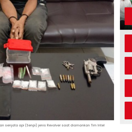
n senjata api (Senpi) jenis Revolver saat diamankan Tim Intel