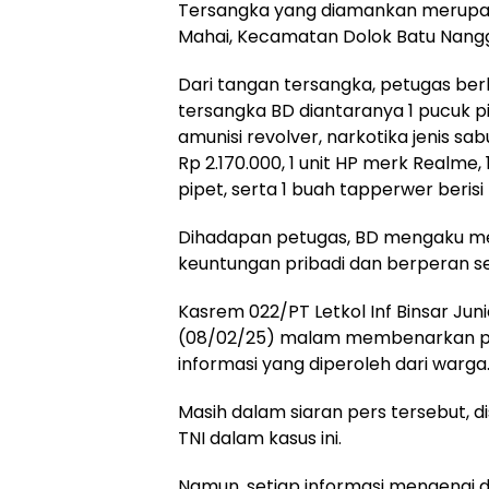
Tersangka yang diamankan merupaka
Mahai, Kecamatan Dolok Batu Nangg
Dari tangan tersangka, petugas berh
tersangka BD diantaranya 1 pucuk pist
amunisi revolver, narkotika jenis s
Rp 2.170.000, 1 unit HP merk Realme,
pipet, serta 1 buah tapperwer berisi p
Dihadapan petugas, BD mengaku m
keuntungan pribadi dan berperan se
Kasrem 022/PT Letkol Inf Binsar Jun
(08/02/25) malam membenarkan p
informasi yang diperoleh dari warga
Masih dalam siaran pers tersebut, 
TNI dalam kasus ini.
Namun, setiap informasi mengenai du