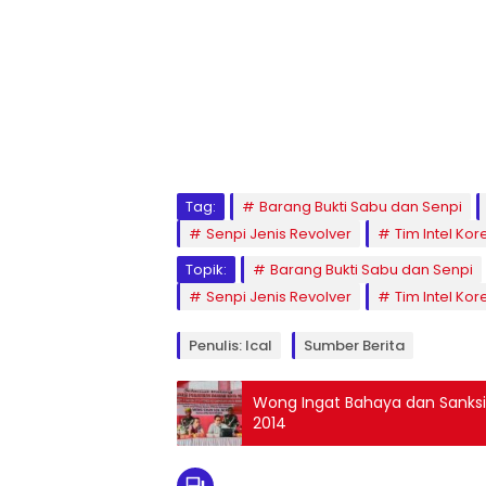
Tag:
Barang Bukti Sabu dan Senpi
Senpi Jenis Revolver
Tim Intel Ko
Topik:
Barang Bukti Sabu dan Senpi
Senpi Jenis Revolver
Tim Intel Ko
Penulis: Ical
Sumber Berita
Wong Ingat Bahaya dan Sanksi
2014