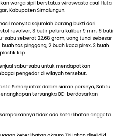
n warga sipil berstatus wiraswasta asal Huta
ar, Kabupaten Simalungun.
asil menyita sejumlah barang bukti dari
ol revolver, 3 butir peluru kaliber 9 mm, 6 butir
abu-sabu seberat 22,68 gram, uang tunai sebesar
 1 buah tas pinggang, 2 buah kaca pirex, 2 buah
lastik klip.
enjual sabu-sabu untuk mendapatkan
bagai pengedar di wilayah tersebut.
ianto Simanjuntak dalam siaran persnya, Sabtu
enangkapan tersangka BD, berdasarkan
.
disampaikannya tidak ada keterlibatan anggota
gaan keterlibatan oknum TNI akan diselidiki