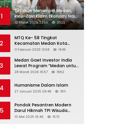
Setahun Memimpin Medan,
1
Rico-Zaki Klaim Ekonomi Naik
dan Pengangguran Turun
10 Maret 2026 22:55
2522
MTQ Ke- 58 Tingkat
2
Kecamatan Medan Kota
Tahun 2025 Resmi Dibuka
11 Februari 2025 13:58
1949
Medan Gaet Investor India
3
Lewat Program “Medan untuk
Semua”
28 Maret 2026 16:57
1862
Humanisme Dalam Islam
4
27 Januari 2025 08:48
1811
Pondok Pesantren Modern
5
Darul Hikmah TPI Wisuda
Santri/Santriwati Angkatan
10 Mei 2025 16:46
1573
XXXIII