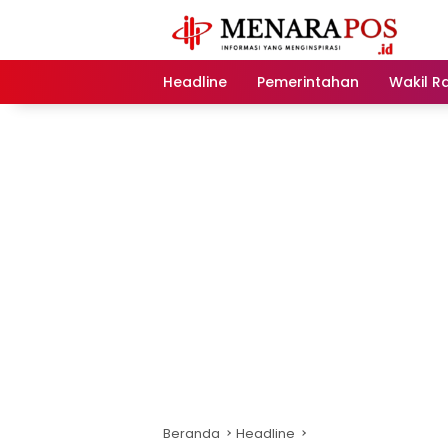
Langsung
ke
konten
Headline
Pemerintahan
Wakil R
Beranda
Headline