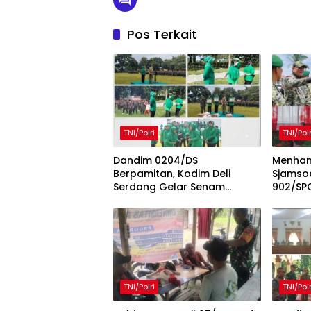
Pos Terkait
TNI/Polri
TNI/Polr
Dandim 0204/DS
Menhan 
Berpamitan, Kodim Deli
Sjamsoe
Serdang Gelar Senam
902/SP
Bersama dan Lomba Persit
Percep
Penuh Kebersamaan
Pangka
Prajuri
TNI/Polri
TNI/Polr