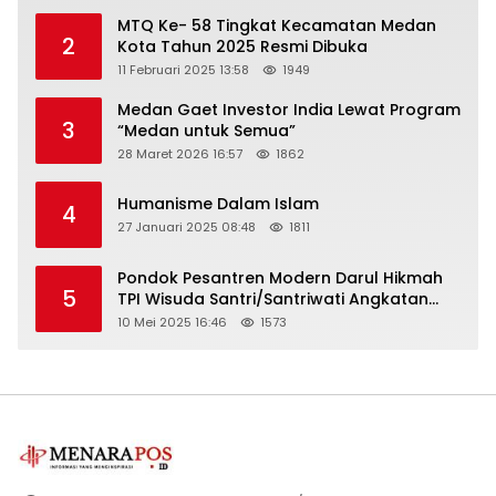
MTQ Ke- 58 Tingkat Kecamatan Medan
2
Kota Tahun 2025 Resmi Dibuka
11 Februari 2025 13:58
1949
Medan Gaet Investor India Lewat Program
3
“Medan untuk Semua”
28 Maret 2026 16:57
1862
Humanisme Dalam Islam
4
27 Januari 2025 08:48
1811
Pondok Pesantren Modern Darul Hikmah
5
TPI Wisuda Santri/Santriwati Angkatan
XXXIII
10 Mei 2025 16:46
1573