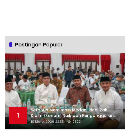
Postingan Populer
Setahun Memimpin Medan, Rico-Zaki
1
Klaim Ekonomi Naik dan Pengangguran
Turun
10 Maret 2026 22:55
2522