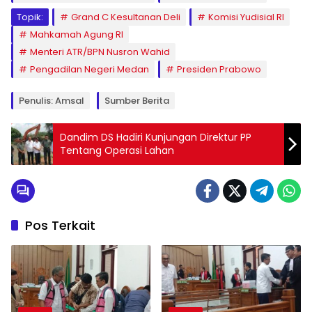
Topik:
Grand C Kesultanan Deli
Komisi Yudisial RI
Mahkamah Agung RI
Menteri ATR/BPN Nusron Wahid
Pengadilan Negeri Medan
Presiden Prabowo
Penulis: Amsal
Sumber Berita
Dandim DS Hadiri Kunjungan Direktur PP
Tentang Operasi Lahan
Pos Terkait