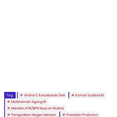
Tag:
Grand C Kesultanan Deli
Komisi Yudisial RI
Mahkamah Agung RI
Menteri ATR/BPN Nusron Wahid
Pengadilan Negeri Medan
Presiden Prabowo