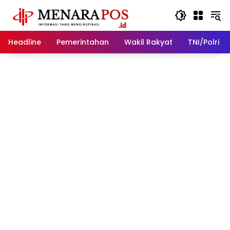
Langsung
ke
konten
Headline
Pemerintahan
Wakil Rakyat
TNI/Polri