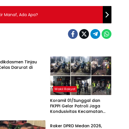
r Manaf, Ada Apa?
ikan
ikdasmen Tinjau
elas Darurat di
m
Wakil Rakyat
Koramil 01/Sunggal dan
FKPPI Gelar Patroli Jaga
Kondusivitas Kecamatan
Wakil Rakyat
Sunggal
Raker DPRD Medan 2026,