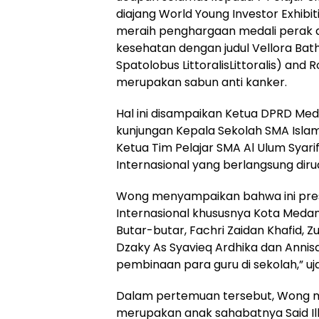
diajang World Young Investor Exhibi
meraih penghargaan medali perak ata
kesehatan dengan judul Vellora Bat
Spatolobus LittoralisLittoralis) and 
merupakan sabun anti kanker.
Hal ini disampaikan Ketua DPRD M
kunjungan Kepala Sekolah SMA Isla
Ketua Tim Pelajar SMA Al Ulum Syarif
Internasional yang berlangsung diru
Wong menyampaikan bahwa ini pre
Internasional khususnya Kota Medan.
Butar-butar, Fachri Zaidan Khafid, 
Dzaky As Syavieq Ardhika dan Annisa
pembinaan para guru di sekolah,” uj
Dalam pertemuan tersebut, Wong me
merupakan anak sahabatnya Said Ilha