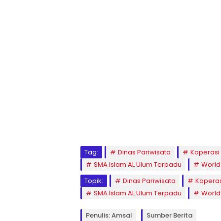
Tag:
Dinas Pariwisata
Koperas
SMA Islam AL Ulum Terpadu
World 
Topik:
Dinas Pariwisata
Kopera
SMA Islam AL Ulum Terpadu
World 
Penulis: Amsal
Sumber Berita