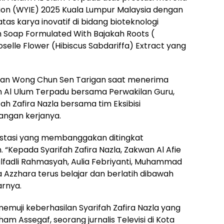
tion (WYIE) 2025 Kuala Lumpur Malaysia dengan
s karya inovatif di bidang bioteknologi
h Soap Formulated With Bajakah Roots (
Roselle Flower (Hibiscus Sabdariffa) Extract yang
edan Wong Chun Sen Tarigan saat menerima
m Al Ulum Terpadu bersama Perwakilan Guru,
ah Zafira Nazla bersama tim Eksibisi
angan kerjanya.
stasi yang membanggakan ditingkat
 “Kepada Syarifah Zafira Nazla, Zakwan Al Afie
Zulfadli Rahmasyah, Aulia Febriyanti, Muhammad
 Azzhara terus belajar dan berlatih dibawah
arnya.
muji keberhasilan Syarifah Zafira Nazla yang
m Assegaf, seorang jurnalis Televisi di Kota