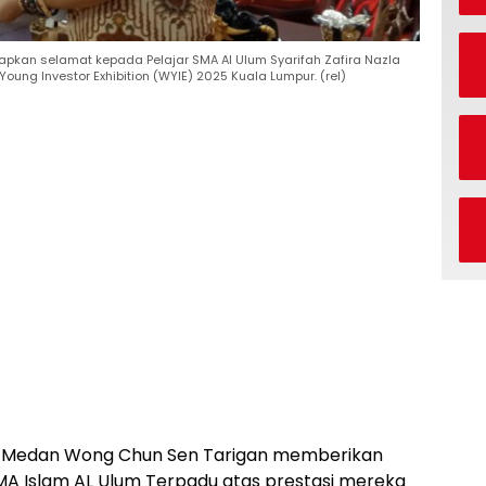
kan selamat kepada Pelajar SMA Al Ulum Syarifah Zafira Nazla
ung Investor Exhibition (WYIE) 2025 Kuala Lumpur. (rel)
D Medan Wong Chun Sen Tarigan memberikan
MA Islam AL Ulum Terpadu atas prestasi mereka