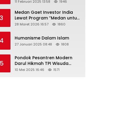
Tahun 2025 Resmi Dibuka
11 Februari 2025 13:58
1946
Medan Gaet Investor India
3
Lewat Program “Medan untuk
Semua”
28 Maret 2026 16:57
1860
Humanisme Dalam Islam
4
27 Januari 2025 08:48
1808
Pondok Pesantren Modern
5
Darul Hikmah TPI Wisuda
Santri/Santriwati Angkatan
10 Mei 2025 16:46
1571
XXXIII