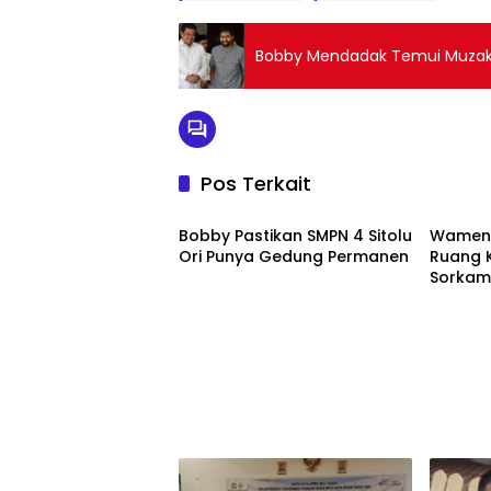
Bobby Mendadak Temui Muzaki
Pos Terkait
Pendidikan
Pendid
Bobby Pastikan SMPN 4 Sitolu
Wamend
Ori Punya Gedung Permanen
Ruang K
Sorka