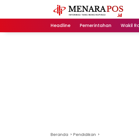
Langsung
ke
konten
Headline
Pemerintahan
Wakil R
Beranda
Pendidikan