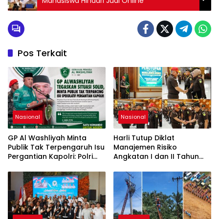
Mahasiswa Hindari Judi Online
Pos Terkait
Nasional
Nasional
GP Al Washliyah Minta
Harli Tutup Diklat
Publik Tak Terpengaruh Isu
Manajemen Risiko
Pergantian Kapolri: Polri
Angkatan I dan II Tahun
Tetap Solid
2026