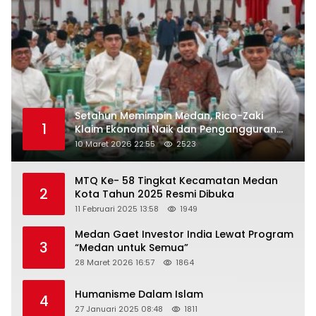
Setahun Memimpin Medan, Rico-Zaki
1
Klaim Ekonomi Naik dan Pengangguran
Turun
10 Maret 2026 22:55
2523
MTQ Ke- 58 Tingkat Kecamatan Medan
2
Kota Tahun 2025 Resmi Dibuka
11 Februari 2025 13:58
1949
Medan Gaet Investor India Lewat Program
3
“Medan untuk Semua”
28 Maret 2026 16:57
1864
Humanisme Dalam Islam
4
27 Januari 2025 08:48
1811