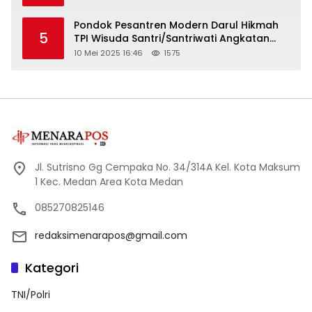
Pondok Pesantren Modern Darul Hikmah
5
TPI Wisuda Santri/Santriwati Angkatan
XXXIII
10 Mei 2025 16:46
1575
Jl. Sutrisno Gg Cempaka No. 34/314A Kel. Kota Maksum
1 Kec. Medan Area Kota Medan
085270825146
redaksimenarapos@gmail.com
Kategori
TNI/Polri