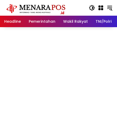
Langsung
ke
konten
Headline
Pemerintahan
Wakil Rakyat
TNI/Polri