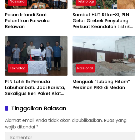
Nasional
Teknologi
Pesan Irfandi Saat
Sambut HUT RI ke-81, PLN
Pelantikan Forwaka
Gelar Grebek Penyulang
Belawan
Perkuat Keandalan Listrik
di Kotapinang
Teknologi
Nasional
PLN Latih 15 Pemuda
Menguak “Lubang Hitam”
Labuhanbatu Jadi Barista,
Perizinan PBG di Medan
Sekaligus Beri Paket Alat
Usaha
Tinggalkan Balasan
Alamat email Anda tidak akan dipublikasikan.
Ruas yang
wajib ditandai
*