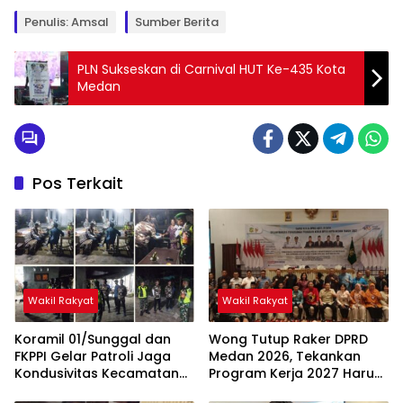
Penulis: Amsal
Sumber Berita
PLN Sukseskan di Carnival HUT Ke-435 Kota
Medan
Pos Terkait
Wakil Rakyat
Wakil Rakyat
Koramil 01/Sunggal dan
Wong Tutup Raker DPRD
FKPPI Gelar Patroli Jaga
Medan 2026, Tekankan
Kondusivitas Kecamatan
Program Kerja 2027 Harus
Sunggal
Berdampak Nyata bagi