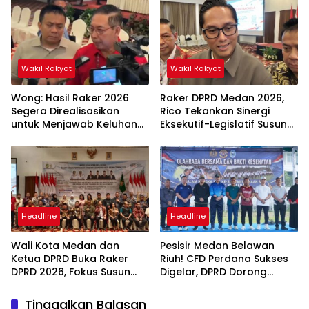
Masyarakat
Wakil Rakyat
Wakil Rakyat
Wong: Hasil Raker 2026
Raker DPRD Medan 2026,
Segera Direalisasikan
Rico Tekankan Sinergi
untuk Menjawab Keluhan
Eksekutif-Legislatif Susun
Masyarakat
Program Tepat Sasaran
Headline
Headline
Wali Kota Medan dan
Pesisir Medan Belawan
Ketua DPRD Buka Raker
Riuh! CFD Perdana Sukses
DPRD 2026, Fokus Susun
Digelar, DPRD Dorong
Program Kerja 2027
Keberlanjutan Ekonomi
Berbasis Digitalisasi dan
Warga
Tinggalkan Balasan