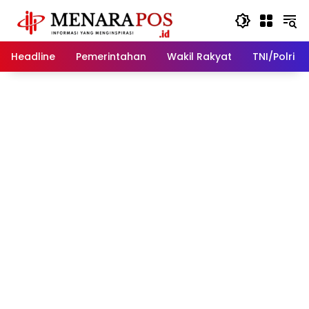
Langsung
ke
konten
Headline
Pemerintahan
Wakil Rakyat
TNI/Polri