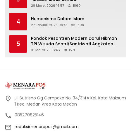
28 Maret 2026 16:57
1860
Humanisme Dalam Islam
4
27 Januari 2025 08:48
1808
Pondok Pesantren Modern Darul Hikmah
5
TPI Wisuda Santri/Santriwati Angkatan
XXXIII
10 Mei 2025 16:46
1571
Jl. Sutrisno Gg Cempaka No. 34/314A Kel. Kota Maksum
1 Kec. Medan Area Kota Medan
085270825146
redaksimenarapos@gmail.com