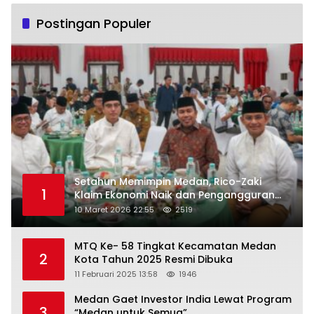
Postingan Populer
Setahun Memimpin Medan, Rico-Zaki
1
Klaim Ekonomi Naik dan Pengangguran
Turun
10 Maret 2026 22:55
2519
MTQ Ke- 58 Tingkat Kecamatan Medan
2
Kota Tahun 2025 Resmi Dibuka
11 Februari 2025 13:58
1946
Medan Gaet Investor India Lewat Program
3
“Medan untuk Semua”