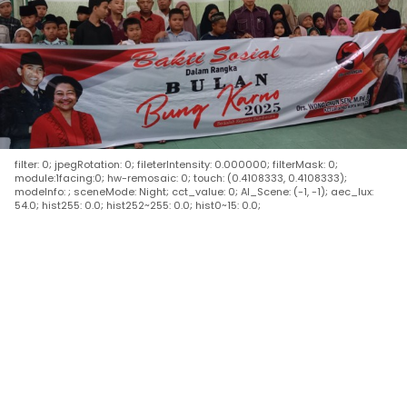
filter: 0; jpegRotation: 0; fileterIntensity: 0.000000; filterMask: 0;
module:1facing:0; hw-remosaic: 0; touch: (0.4108333, 0.4108333);
modeInfo: ; sceneMode: Night; cct_value: 0; AI_Scene: (-1, -1); aec_lux:
54.0; hist255: 0.0; hist252~255: 0.0; hist0~15: 0.0;