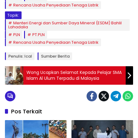
Rencana Usaha Penyediaan Tenaga Listrik
Topik:
Menteri Energi dan Sumber Daya Mineral (ESDM) Bahlil
Lahadalia
PLN
PT.PLN
Rencana Usaha Penyediaan Tenaga Listrik
Penulis: Ical
Sumber Berita
Wong Ucapkan Selamat Kepada Pelajar SMA
Islam Al Ulum Terpadu di Malaysia
Pos Terkait