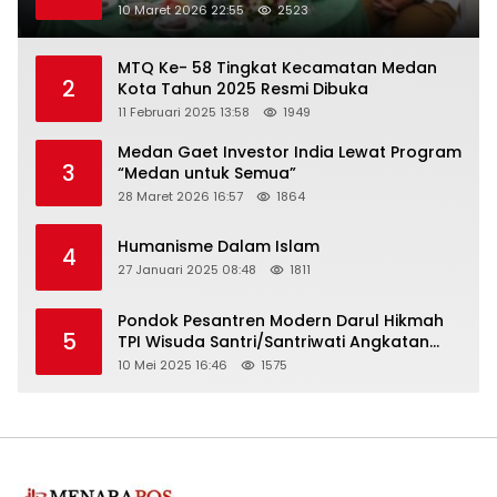
Turun
10 Maret 2026 22:55
2523
MTQ Ke- 58 Tingkat Kecamatan Medan
2
Kota Tahun 2025 Resmi Dibuka
11 Februari 2025 13:58
1949
Medan Gaet Investor India Lewat Program
3
“Medan untuk Semua”
28 Maret 2026 16:57
1864
Humanisme Dalam Islam
4
27 Januari 2025 08:48
1811
Pondok Pesantren Modern Darul Hikmah
5
TPI Wisuda Santri/Santriwati Angkatan
XXXIII
10 Mei 2025 16:46
1575