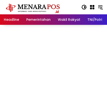
Langsung
ke
konten
Headline
Pemerintahan
Wakil Rakyat
TNI/Polri