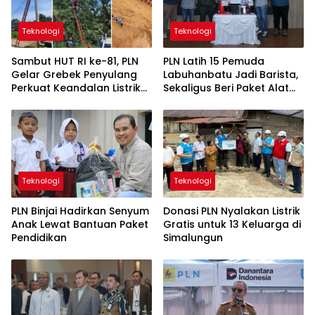
Teknologi
Teknologi
Sambut HUT RI ke-81, PLN
PLN Latih 15 Pemuda
Gelar Grebek Penyulang
Labuhanbatu Jadi Barista,
Perkuat Keandalan Listrik
Sekaligus Beri Paket Alat
di Kotapinang
Usaha
Teknologi
Teknologi
PLN Binjai Hadirkan Senyum
Donasi PLN Nyalakan Listrik
Anak Lewat Bantuan Paket
Gratis untuk 13 Keluarga di
Pendidikan
Simalungun